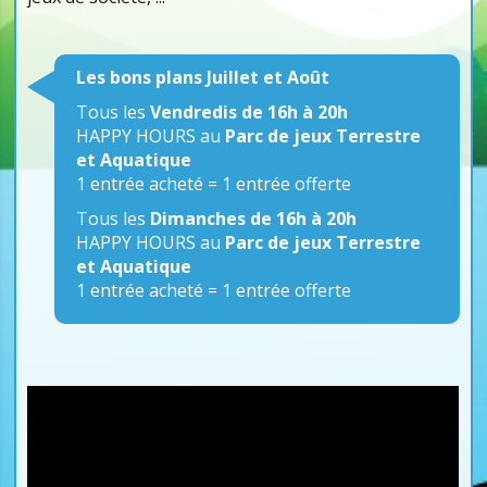
Les bons plans Juillet et Août
Tous les
Vendredis de 16h à 20h
HAPPY HOURS au
Parc de jeux Terrestre
et Aquatique
1 entrée acheté = 1 entrée offerte
Tous les
Dimanches de 16h à 20h
HAPPY HOURS au
Parc de jeux Terrestre
et Aquatique
1 entrée acheté = 1 entrée offerte